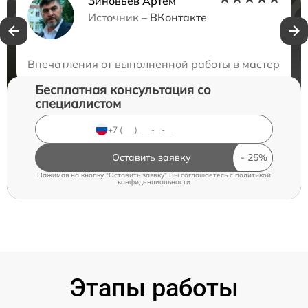
Зиновьев Артём
Нужна консультация?
Источник –
ВКонтакте
Закажите бесплатную консультацию
Впечатления от выполненной работы в мастерской 
Бесплатная консультация со
специалистом
Оставить заявку
Нажимая на кнопку "Оставить заявку" Вы соглашаетесь c
политикой
конфиденциальности
Этапы работы