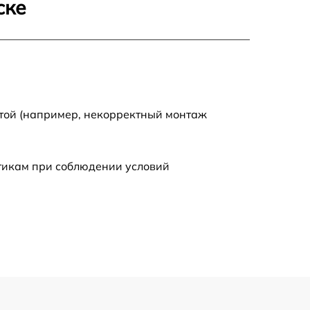
ске
1170 р
1620 р
1045 р
отой (например, некорректный монтаж
1260 р
стикам при соблюдении условий
2700 р
1495 р
1130 р
1595 р