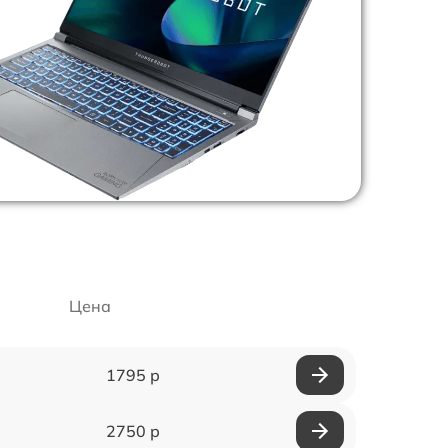
Цена
1795 р
2750 р