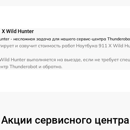
от 80 мин
от 30 мин
 X Wild Hunter
Hunter - несложная задача для нашего сервис-центра Thunderobo
от 40 мин
рует и озвучит стоимость работ Ноутбука 911 X Wild Hu
Wild Hunter выполняется на выезде, если не требует сп
от 70 мин
нтр Thunderobot и обратно.
от 60 мин
от 60 мин
Акции сервисного центра