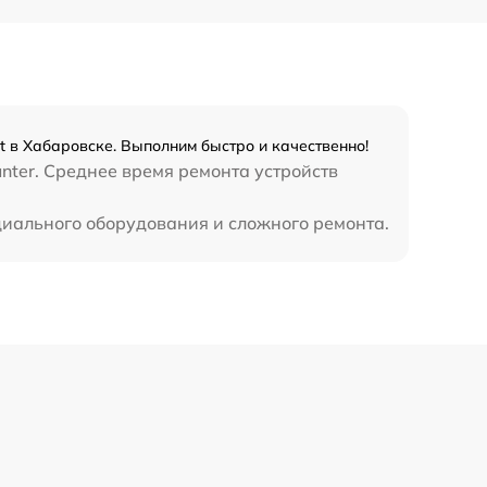
2750 р
1195 р
t в Хабаровске. Выполним быстро и качественно!
620 р
nter. Среднее время ремонта устройств
ециального оборудования и сложного ремонта.
990 р
1045 р
1800 р