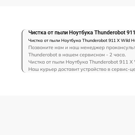
Замена северного моста
Замена SSD
Чистка от пыли Ноутбука Thunderobot 911
Чистка от пыли Ноутбука Thunderobot 911 X Wild 
Замена аккумулятора
Позвоните нам и наш менеджер проконсульти
Thunderobot в нашем сервисном - 2 часа.
Чистка от пыли Ноутбука Thunderobot 911 X 
Замена клавиатуры
Наш курьер доставит устройство в сервис-це
Замена корпуса
Замена HDMI