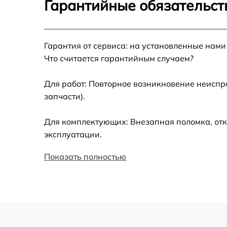
Гарантийные обязательст
Установка драйверов
Гарантия от сервиса: на установленные нами
Замена вебкамеры
Что считается гарантийным случаем?
Ремонт петель крышки
Для работ: Повторное возникновение неиспр
запчасти).
Настройка Wi-Fi
Для комплектующих: Внезапная поломка, отк
Замена шим-контроллера
эксплуатации.
Показать полностью
Замена контроллера питания
Замена тачпада
Замена USB порта