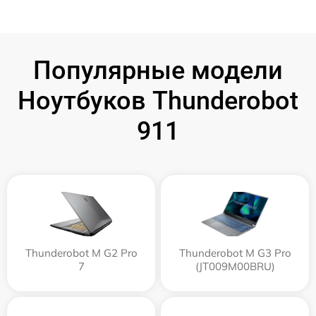
Популярные модели
Ноутбуков Thunderobot
911
Thunderobot M G2 Pro
Thunderobot M G3 Pro
7
(JT009M00BRU)