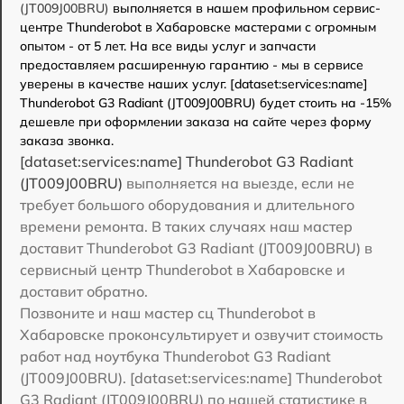
(JT009J00BRU)
выполняется в нашем профильном сервис-
центре Thunderobot в Хабаровске мастерами с огромным
опытом - от 5 лет. На все виды услуг и запчасти
предоставляем расширенную гарантию - мы в сервисе
уверены в качестве наших услуг. [dataset:services:name]
Thunderobot G3 Radiant (JT009J00BRU) будет стоить на -15%
дешевле при оформлении заказа на сайте через форму
заказа звонка.
[dataset:services:name] Thunderobot G3 Radiant
(JT009J00BRU)
выполняется на выезде, если не
требует большого оборудования и длительного
времени ремонта. В таких случаях наш мастер
доставит Thunderobot G3 Radiant (JT009J00BRU) в
сервисный центр Thunderobot в Хабаровске и
доставит обратно.
Позвоните и наш мастер сц Thunderobot в
Хабаровске проконсультирует и озвучит стоимость
работ над ноутбука Thunderobot G3 Radiant
(JT009J00BRU). [dataset:services:name] Thunderobot
G3 Radiant (JT009J00BRU) по нашей статистике в