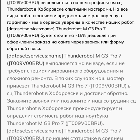
(JT009V00BRU)
выполняется в нашем профильном сц
Thunderobot в Хабаровске опытными мастерами. На все
виды работ и запчасти предоставляем расширенную
гарантию - мы в сервисе уверены в качестве наших работ.
[dataset:services:name] Thunderobot M G3 Pro 7
(JT009V00BRU) будет стоить на -15% дешевле при
оформлении заказа на сайте через звонок или форму
обратной связи.
[dataset:services:name] Thunderobot M G3 Pro 7
(JT009V00BRU)
выполняется на выезде, если не
требует специализированного оборудования и
сложного ремонта. В таких случаях наш мастер
привезет Thunderobot M G3 Pro 7 (JT009V00BRU) в
сц Thunderobot в Хабаровске и доставит обратно.
Закажите звонок или позвоните и наш сотрудник сц
Thunderobot в Хабаровске проконсультирует и
определит стоимость работ над ноутбука
Thunderobot M G3 Pro 7 (JT009V00BRU).
[dataset:services:name] Thunderobot M G3 Pro 7
(JT009V00BRU) по нашей статистике в среднем