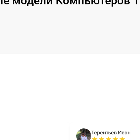
е модели Компьютеров T
Терентьев Иван