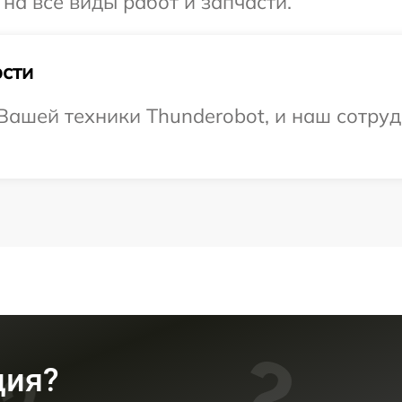
на все виды работ и запчасти.
сти
ашей техники Thunderobot, и наш сотруд
ция?